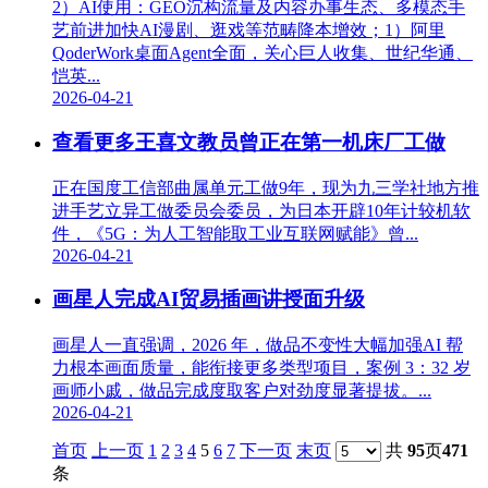
2）AI使用：GEO沉构流量及内容办事生态、多模态手
艺前进加快AI漫剧、逛戏等范畴降本增效；1）阿里
QoderWork桌面Agent全面，关心巨人收集、世纪华通、
恺英...
2026-04-21
查看更多王喜文教员曾正在第一机床厂工做
正在国度工信部曲属单元工做9年，现为九三学社地方推
进手艺立异工做委员会委员，为日本开辟10年计较机软
件，《5G：为人工智能取工业互联网赋能》曾...
2026-04-21
画星人完成AI贸易插画讲授面升级
画星人一直强调，2026 年，做品不变性大幅加强AI 帮
力根本画面质量，能衔接更多类型项目，案例 3：32 岁
画师小戚，做品完成度取客户对劲度显著提拔。...
2026-04-21
首页
上一页
1
2
3
4
5
6
7
下一页
末页
共
95
页
471
条